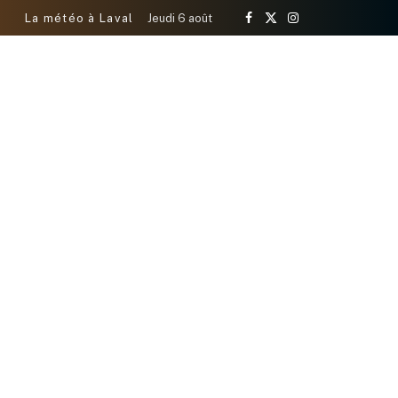
La météo à Laval
Jeudi 6 août
Facebook
X
Instagram
(Twitter)