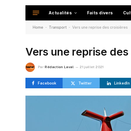
Actualités
Faits divers
Cul
-
-
Home
Transport
Vers une reprise des croisières
Vers une reprise des 
Par
Rédaction Laval
21 juillet 2021
Facebook
Twitter
LinkedIn