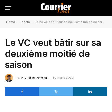
-
-
Home
Sports
Le VC veut bâtir sur sa deuxième moitié de saison
Le VC veut bâtir sur sa
deuxième moitié de
saison
Par
Nicholas Pereira
30 mars 2023