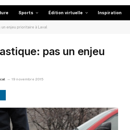
ture
Sports
Édition virtuelle
Inspiration
un enjeu prioritaire à Laval
astique: pas un enjeu
ocal
19 novembre 2015