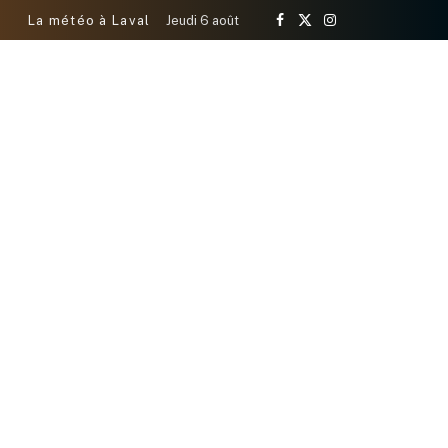
La météo à Laval
Jeudi 6 août
Facebook
X
Instagram
(Twitter)