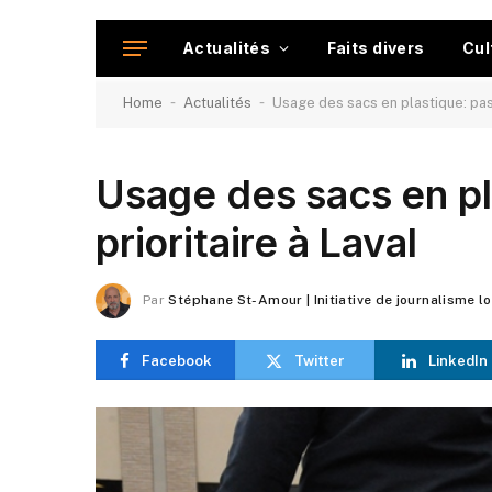
Actualités
Faits divers
Cul
-
-
Home
Actualités
Usage des sacs en plastique: pas 
Usage des sacs en pl
prioritaire à Laval
Par
Stéphane St-Amour | Initiative de journalisme l
Facebook
Twitter
LinkedIn