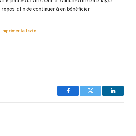
s aux jambes et au coeur, a d’ailleurs dû déménager
 repas, afin de continuer à en bénéficier.
Imprimer le texte
Facebook
Twitter
LinkedIn