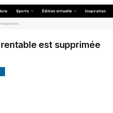
ture
Sports
Édition virtuelle
Inspiration
st supprimée
u rentable est supprimée