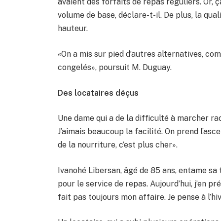
avaient des forfaits de repas réguliers. Or,
volume de base, déclare-t-il. De plus, la qual
hauteur.
«On a mis sur pied d’autres alternatives, co
congelés», poursuit M. Duguay.
Des locataires déçus
Une dame qui a de la difficulté à marcher rac
J’aimais beaucoup la facilité. On prend l’asc
de la nourriture, c’est plus cher».
Ivanohé Libersan, âgé de 85 ans, entame sa t
pour le service de repas. Aujourd’hui, j’en p
fait pas toujours mon affaire. Je pense à l’hiv