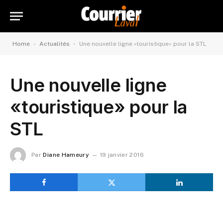
-
-
Home
Actualités
Une nouvelle ligne «touristique» pour la STL
Une nouvelle ligne
«touristique» pour la
STL
Par
Diane Hameury
19 janvier 2016