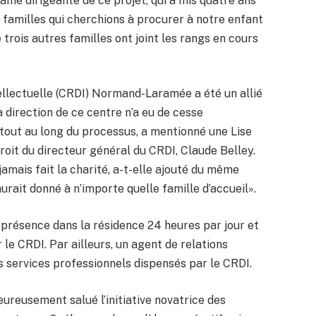
me dirigeante de ce projet, qui a mis quatre ans
s familles qui cherchions à procurer à notre enfant
e trois autres familles ont joint les rangs en cours
ellectuelle (CRDI) Normand-Laramée a été un allié
 direction de ce centre n’a eu de cesse
tout au long du processus, a mentionné une Lise
roit du directeur général du CRDI, Claude Belley.
mais fait la charité, a-t-elle ajouté du même
 aurait donné à n’importe quelle famille d’accueil».
présence dans la résidence 24 heures par jour et
le CRDI. Par ailleurs, un agent de relations
 services professionnels dispensés par le CRDI.
eureusement salué l’initiative novatrice des