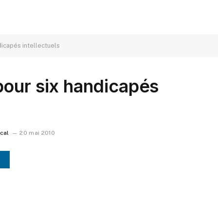
icapés intellectuels
pour six handicapés
ocal
20 mai 2010