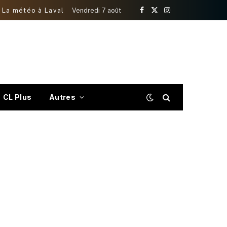
La météo à Laval
Vendredi 7 août
Facebook
X
Instagram
(Twitter)
CL Plus
Autres