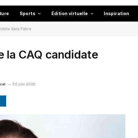
ture
Sports
Édition virtuelle
Inspiration
idate dans Fabre
e la CAQ candidate
ocal
30 juin 2022