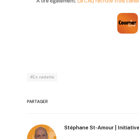
À lire également:
La CAQ recrute trois cand
#En vedette
PARTAGER
Stéphane St-Amour | Initiative