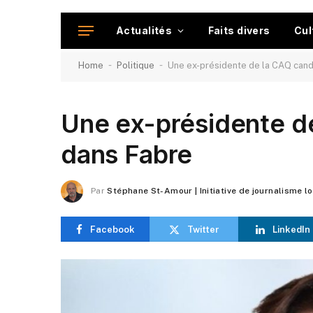
Actualités
Faits divers
Cul
-
-
Home
Politique
Une ex-présidente de la CAQ cand
Une ex-présidente d
dans Fabre
Par
Stéphane St-Amour | Initiative de journalisme l
Facebook
Twitter
LinkedIn