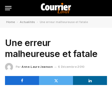
-
-
Home
Actualités
Une erreur malheureuse et fatale
Une erreur
malheureuse et fatale
Par
Anne-Laure Jeanson
6 Décembre 2010