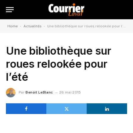
-
-
Home
Actualités
Une bibliothèque sur roues relookée pour l’été
Une bibliothèque sur
roues relookée pour
l’été
Par
Benoit LeBlanc
26 mai 2015