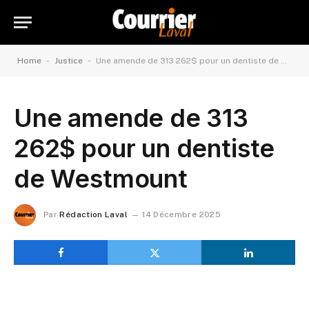
-
-
Home
Justice
Une amende de 313 262$ pour un dentiste de Westmount
Une amende de 313
262$ pour un dentiste
de Westmount
Par
Rédaction Laval
14 Décembre 2025