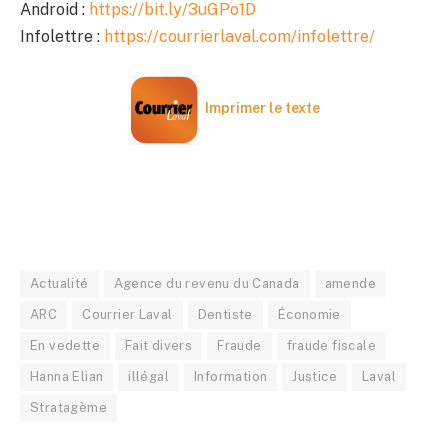
Android :
https://bit.ly/3uGPo1D
Infolettre :
https://courrierlaval.com/infolettre/
Imprimer le texte
Actualité
Agence du revenu du Canada
amende
ARC
Courrier Laval
Dentiste
Économie
En vedette
Fait divers
Fraude
fraude fiscale
Hanna Elian
illégal
Information
Justice
Laval
Stratagème