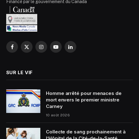
Financé par le gouvernement du Canada
Facebook
X
Instagram
YouTube
LinkedIn
(Twitter)
SUR LE VIF
Homme arrêté pour menaces de
mort envers le premier ministre
Carney
10 août 2026
Collecte de sang prochainement à
l’Hôpital de la Cité-de-la-Santé