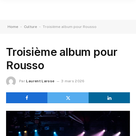
-
-
Home
Culture
Troisième album pour Rousso
Troisième album pour
Rousso
Par
Laurent Larose
3 mars 2026