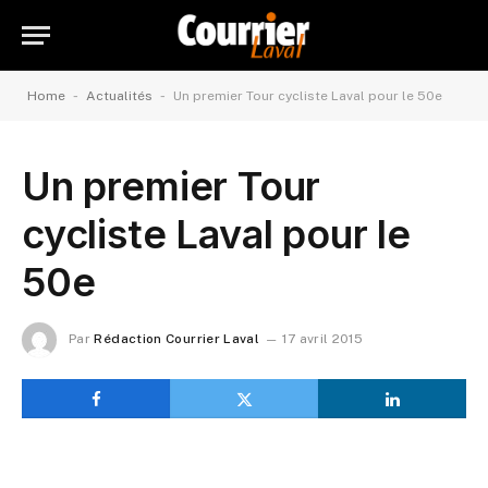
-
-
Home
Actualités
Un premier Tour cycliste Laval pour le 50e
Un premier Tour
cycliste Laval pour le
50e
Par
Rédaction Courrier Laval
17 avril 2015