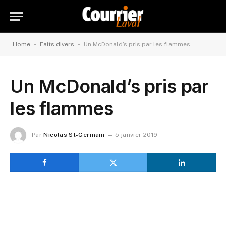
-
-
Home
Faits divers
Un McDonald’s pris par les flammes
Un McDonald’s pris par
les flammes
Par
Nicolas St-Germain
5 janvier 2019