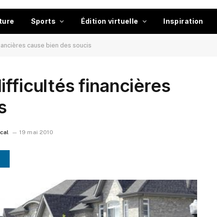
ture
Sports
Édition virtuelle
Inspiration
inancières cause bien des soucis
fficultés financières
s
ocal
19 mai 2010