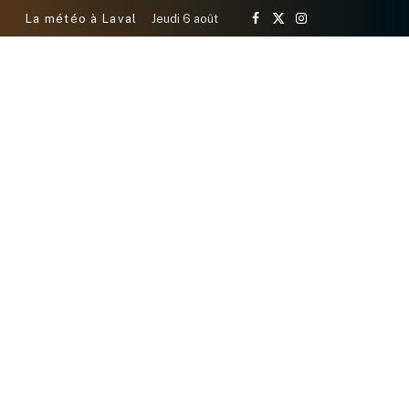
La météo à Laval
Jeudi 6 août
Facebook
X
Instagram
(Twitter)