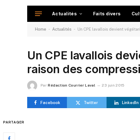
Actualités
Faits divers
Cul
-
-
Home
Actualités
Un CPE lavallois devient végéta
Un CPE lavallois dev
raison des compress
Par
Rédaction Courrier Laval
23 juin 2015
Facebook
Twitter
LinkedIn
PARTAGER