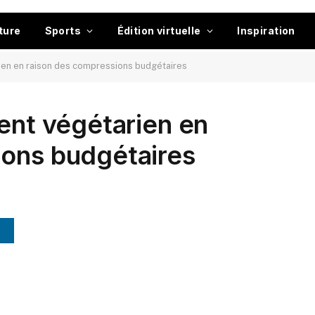
ture
Sports
Édition virtuelle
Inspiration
rien en raison des compressions budgétaires
ient végétarien en
ions budgétaires