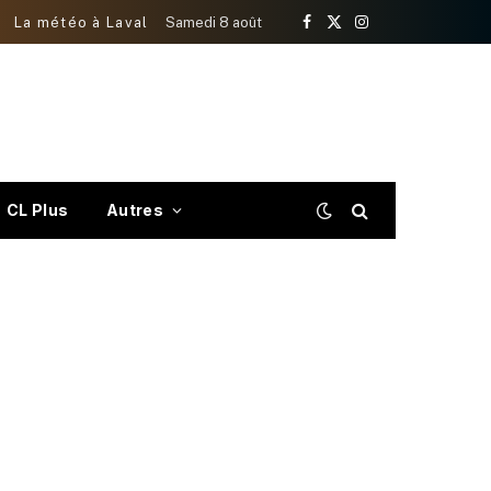
La météo à Laval
Samedi 8 août
Facebook
X
Instagram
(Twitter)
CL Plus
Autres