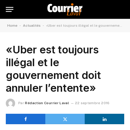
-
-
Home
Actualités
«Uber est toujours illégal et le gouvernement doit annuler l’entente»
«Uber est toujours
illégal et le
gouvernement doit
annuler l’entente»
Par
Rédaction Courrier Laval
22 septembre 2016