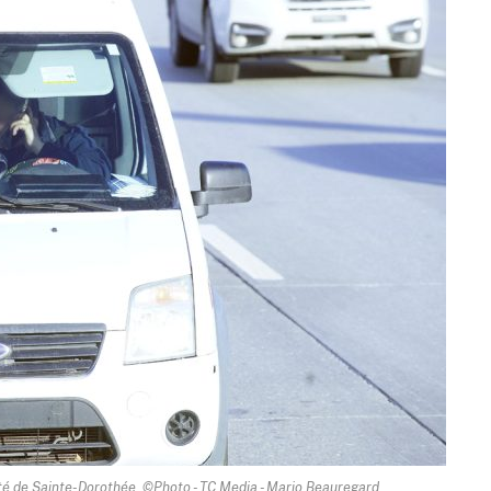
ôté de Sainte-Dorothée. ©Photo - TC Media - Mario Beauregard