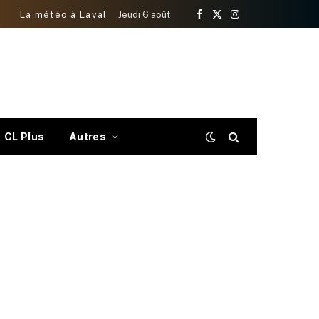
La météo à Laval
Jeudi 6 août
Facebook
X
Instagram
(Twitter)
CL Plus
Autres