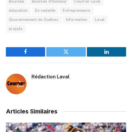
Bourses
Bourses d'honneur
Courrier Laval
éducation
En vedette
Entrepreneurs
Gouvernement du Québec
Information
Laval
projets
Facebook
Twitter
LinkedIn
Rédaction Laval
Articles Similaires