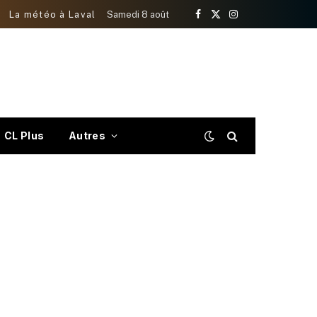
La météo à Laval
Samedi 8 août
Facebook
X
Instagram
(Twitter)
CL Plus
Autres