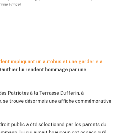
rinne Prince)
cident impliquant un autobus et une garderie à
 Gauthier lui rendent hommage par une
 des Patriotes à la Terrasse Dufferin, à
tes, se trouve désormais une affiche commémorative
ndroit public a été sélectionné par les parents du
hommage, lui qui aimait beaucoup cet espace qu’il