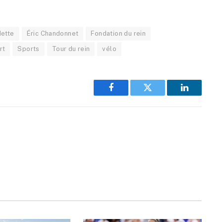
dette
Éric Chandonnet
Fondation du rein
rt
Sports
Tour du rein
vélo
Facebook
Twitter
LinkedIn