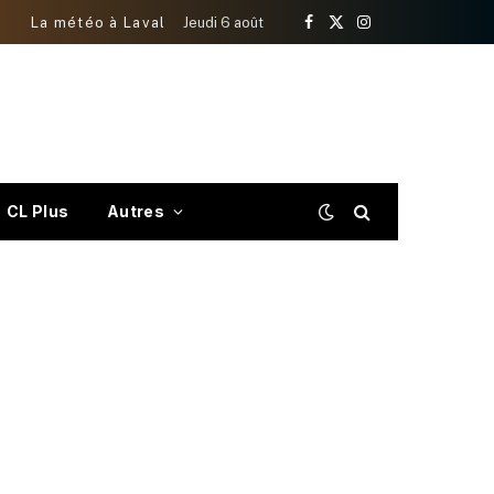
La météo à Laval
Jeudi 6 août
Facebook
X
Instagram
(Twitter)
CL Plus
Autres