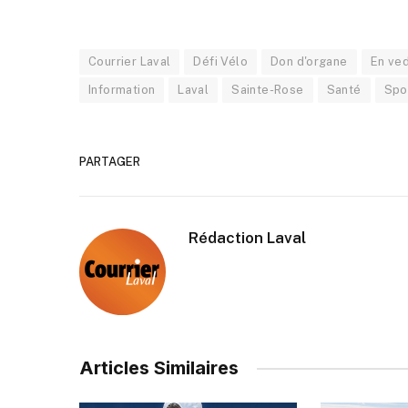
Courrier Laval
Défi Vélo
Don d'organe
En ve
Information
Laval
Sainte-Rose
Santé
Spo
PARTAGER
Rédaction Laval
Articles Similaires