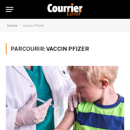
-
Home
vaccin Pfizer
PARCOURIR:
VACCIN PFIZER