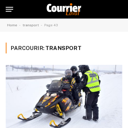
-
-
Home
transport
Page 43
PARCOURIR:
TRANSPORT