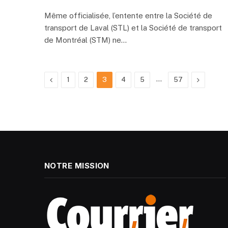
Même officialisée, l’entente entre la Société de
transport de Laval (STL) et la Société de transport
de Montréal (STM) ne…
Previous
…
Next
1
2
3
4
5
57
NOTRE MISSION