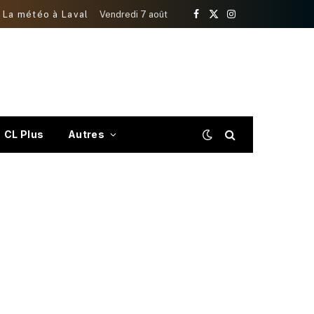
La météo à Laval
Vendredi 7 août
Facebook
X
Instagram
(Twitter)
CL Plus
Autres