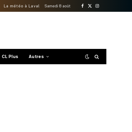
La météo à Laval
Samedi 8 août
Facebook
X
Instagram
(Twitter)
CL Plus
Autres