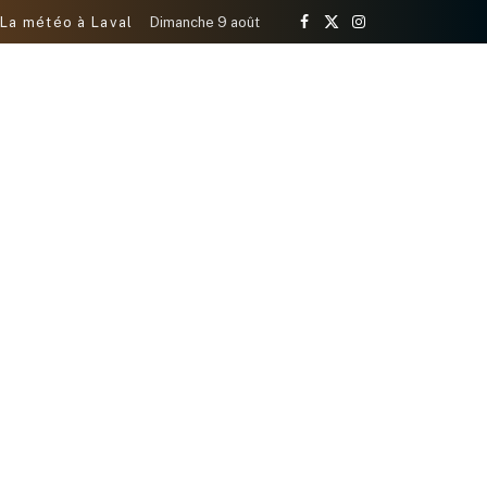
La météo à Laval
Dimanche 9 août
Facebook
X
Instagram
(Twitter)