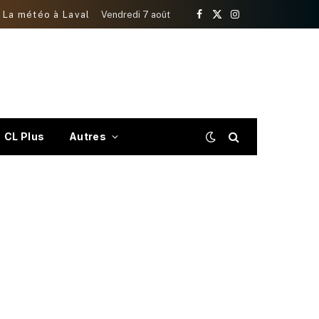
La météo à Laval
Vendredi 7 août
Facebook
X
Instagram
(Twitter)
CL Plus
Autres