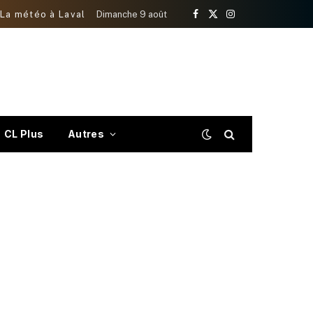
La météo à Laval
Dimanche 9 août
Facebook
X
Instagram
(Twitter)
CL Plus
Autres