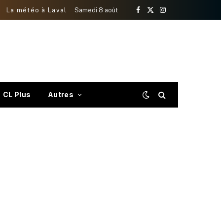
La météo à Laval
Samedi 8 août
Facebook
X
Instagram
(Twitter)
CL Plus
Autres