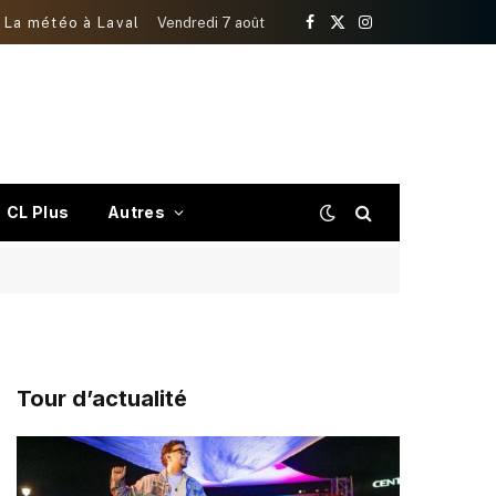
La météo à Laval
Vendredi 7 août
Facebook
X
Instagram
(Twitter)
CL Plus
Autres
Tour d’actualité