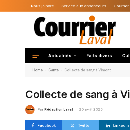
Nous joindre
Service aux annonceurs
Courrier
Actualités
Faits divers
Cul
-
-
Home
Santé
Collecte de sang à Vimont
Collecte de sang à V
Par
Rédaction Laval
20 avril 2025
Facebook
Twitter
LinkedIn