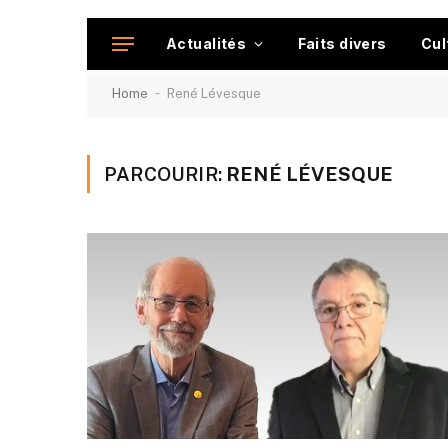
Actualités
Faits divers
Cul
-
Home
René Lévesque
PARCOURIR:
RENÉ LÉVESQUE