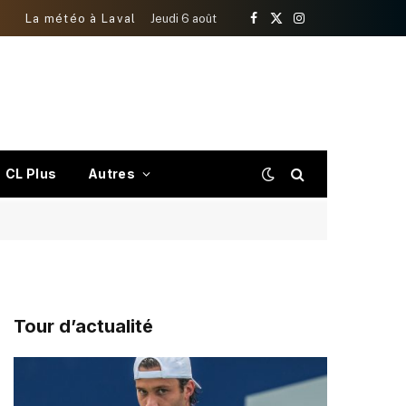
La météo à Laval
Jeudi 6 août
Facebook
X
Instagram
(Twitter)
CL Plus
Autres
Tour d’actualité