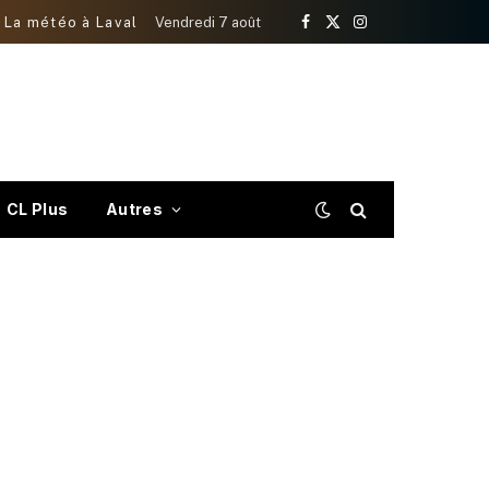
La météo à Laval
Vendredi 7 août
Facebook
X
Instagram
(Twitter)
CL Plus
Autres