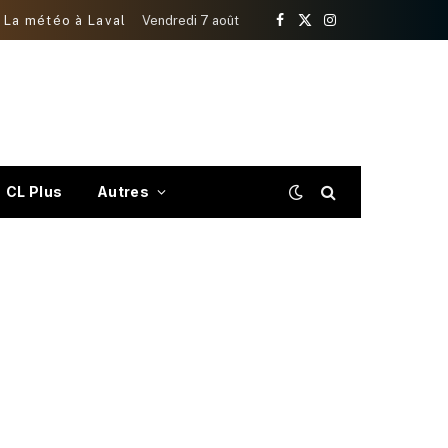
La météo à Laval
Vendredi 7 août
Facebook
X
Instagram
(Twitter)
CL Plus
Autres