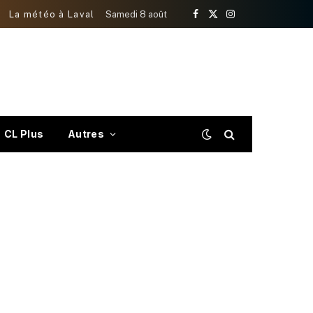
La météo à Laval
Samedi 8 août
Facebook
X
Instagram
(Twitter)
CL Plus
Autres