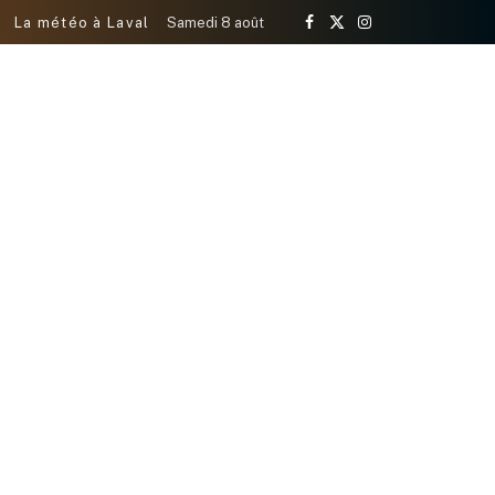
La météo à Laval
Samedi 8 août
Facebook
X
Instagram
(Twitter)