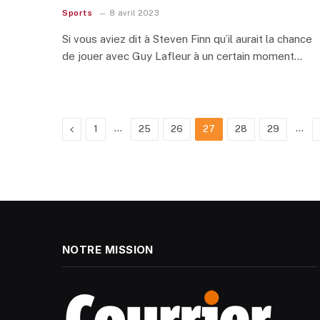
Sports
8 avril 2023
Si vous aviez dit à Steven Finn qu’il aurait la chance
de jouer avec Guy Lafleur à un certain moment…
Previous
…
…
1
25
26
27
28
29
NOTRE MISSION