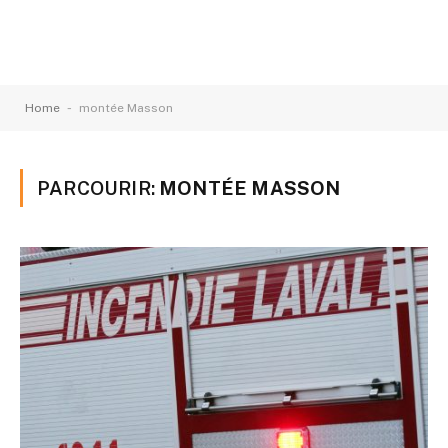
-
Home
montée Masson
PARCOURIR:
MONTÉE MASSON