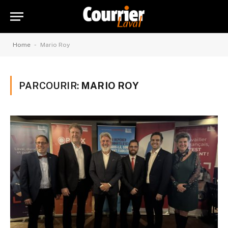
-
Home
Mario Roy
PARCOURIR:
MARIO ROY