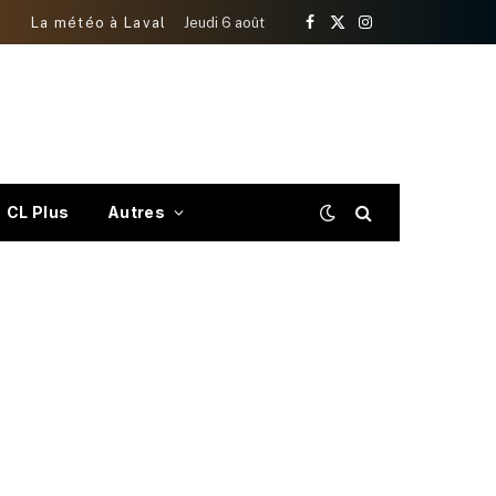
La météo à Laval
Jeudi 6 août
Facebook
X
Instagram
(Twitter)
CL Plus
Autres