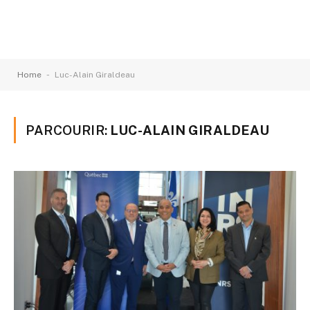
-
Home
Luc-Alain Giraldeau
PARCOURIR:
LUC-ALAIN GIRALDEAU