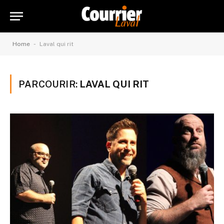
-
Home
Laval qui rit
PARCOURIR:
LAVAL QUI RIT