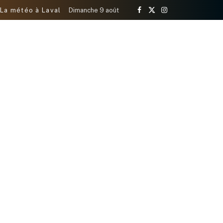
La météo à Laval
Dimanche 9 août
Facebook
X
Instagram
(Twitter)