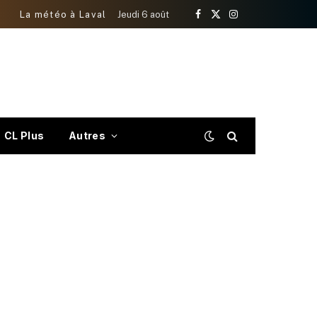
La météo à Laval
Jeudi 6 août
Facebook
X
Instagram
(Twitter)
CL Plus
Autres