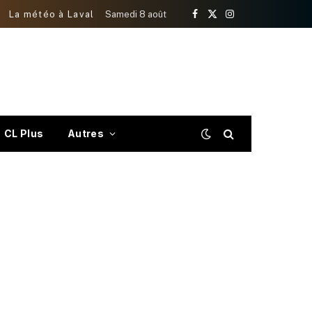
La météo à Laval
Samedi 8 août
Facebook
X
Instagram
(Twitter)
CL Plus
Autres