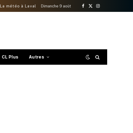
La météo à Laval
Dimanche 9 août
Facebook
X
Instagram
(Twitter)
CL Plus
Autres