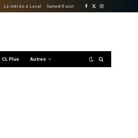
La météo à Laval
Samedi 8 août
Facebook
X
Instagram
(Twitter)
CL Plus
Autres