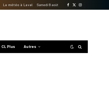
La météo à Laval
Samedi 8 août
Facebook
X
Instagram
(Twitter)
CL Plus
Autres