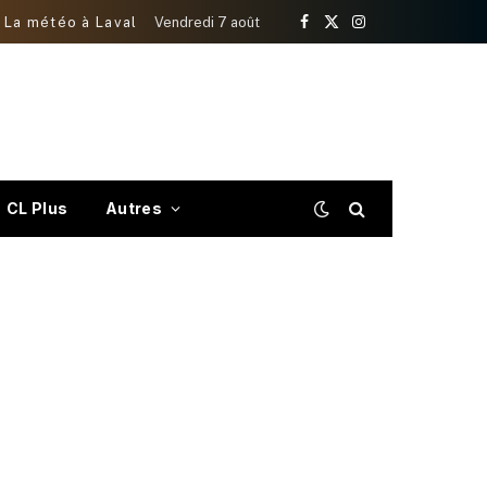
La météo à Laval
Vendredi 7 août
Facebook
X
Instagram
(Twitter)
CL Plus
Autres