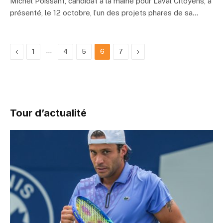
Michel Poissant, candidat à la mairie pour Laval Citoyens, a
présenté, le 12 octobre, l’un des projets phares de sa…
Previous
…
Next
1
4
5
6
7
Tour d’actualité