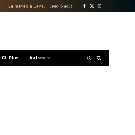
La météo à Laval
Jeudi 6 août
Facebook
X
Instagram
(Twitter)
CL Plus
Autres